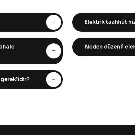
?
Elektrik taahhüt hi
dahale
Neden düzenli elek
 gereklidir?