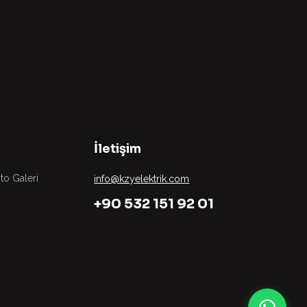
İletişim
to Galeri
info@kzyelektrik.com
+90 532 151 92 01