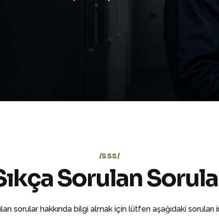
SSS
S
ı
k
ç
a
S
o
r
u
l
a
n
S
o
r
u
l
a
lan sorular hakkında bilgi almak için lütfen aşağıdaki soruları i