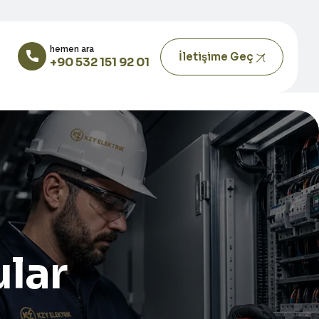
hemen ara
İletişime Geç
+90 532 151 92 01
ular