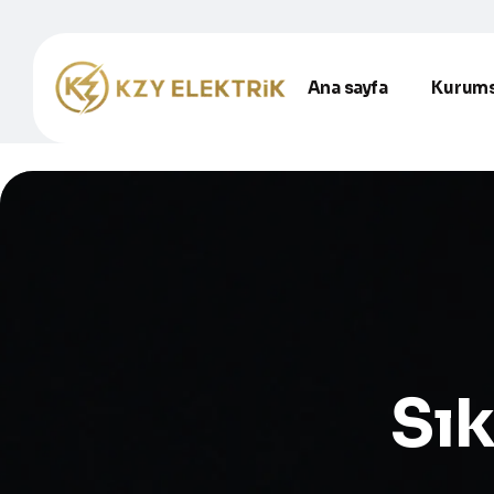
Ana sayfa
Kurums
Sık