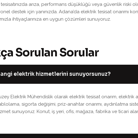
k tesisatınızda arıza, performans düşüklüğü veya güvenlik riski 
onel destek için yanınızda. Adana’da elektrik tesisat onarımı kon
ımızla ihtiyaçlarınıza en uygun çözümleri sunuyoruz.
k
ç
a
S
o
r
u
l
a
n
S
o
r
u
l
a
r
angi elektrik hizmetlerini sunuyorsunuz?
uzey Elektrik Mühendislik olarak elektrik tesisat onarım, elektrik 
ablolama, sigorta değişimi, priz-anahtar onarımı, aydınlatma sis
izmet sunuyoruz. Konut, iş yeri, ofis, mağaza, fabrika ve ticari al