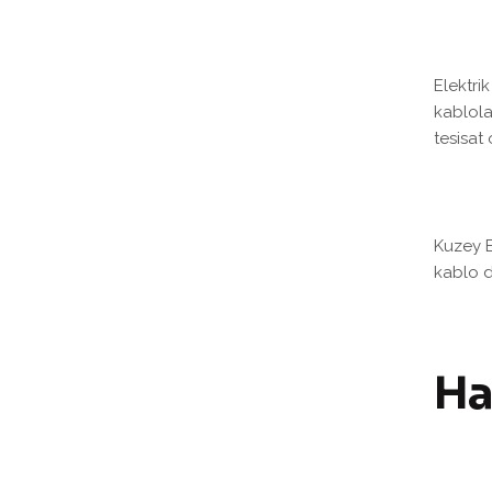
Elektri
kablola
tesisat
Kuzey E
kablo d
Ha