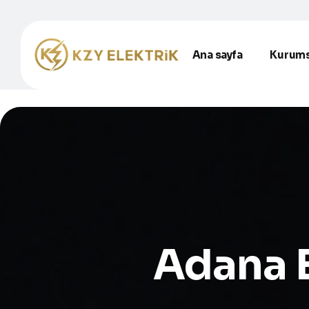
Ana sayfa
Kurums
Adana E