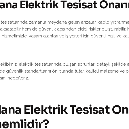
a
n
a
E
l
e
k
t
r
i
k
T
e
s
i
s
a
t
O
n
a
r
ı
k tesisatlarında zamanla meydana gelen arızalar, kablo yıpranmal
aksatabilir hem de güvenlik açısından ciddi riskler oluşturabilir.
m
hizmetimizle, yaşam alanları ve iş yerleri için güvenli, hızlı ve k
kibimiz, elektrik tesisatlarında oluşan sorunları detaylı şekilde
de güvenlik standartlarını ön planda tutar, kaliteli malzeme ve pr
sını hedefleriz.
ana Elektrik Tesisat O
emlidir?