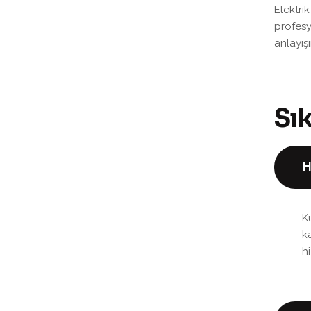
Elektri
profesy
anlayış
S
ı
H
K
k
h