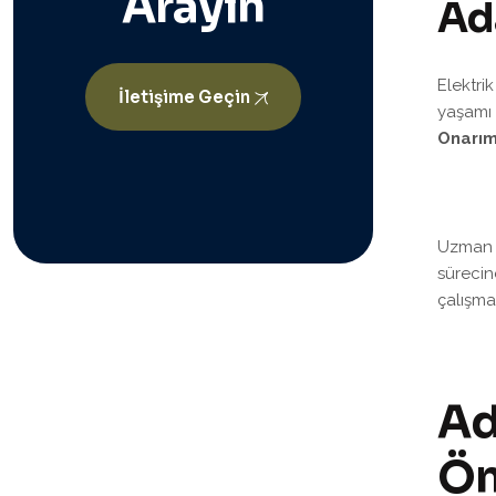
Arayın
A
d
Elektri
İletişime Geçin
yaşamı 
Onarı
Uzman e
sürecin
çalışma
Ad
Ön