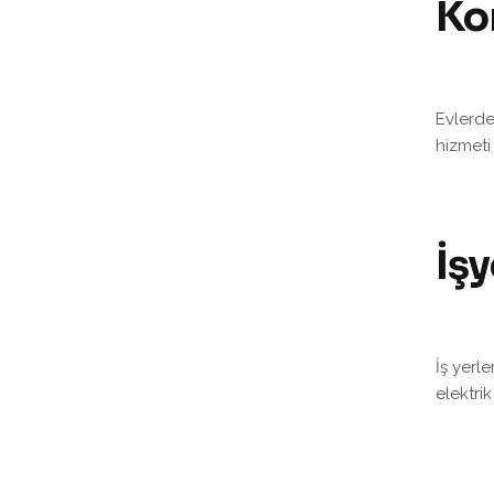
Ko
Evlerde
hizmeti
İşy
İş yerl
elektri