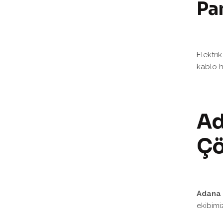
Pan
Elektri
kablo h
Ad
Çö
Adana 
ekibimi