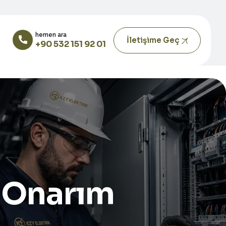
hemen ara
İletişime Geç
+90 532 151 92 01
t Onarım