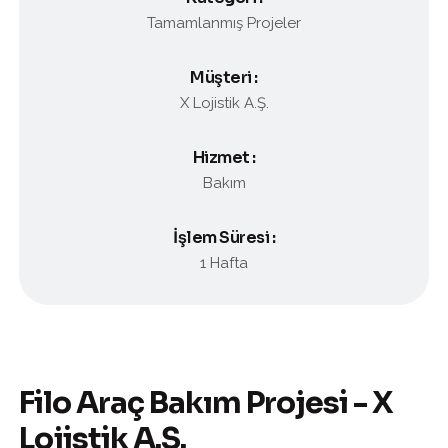
Tamamlanmış Projeler
Müşteri :
X Lojistik A.Ş.
Hizmet :
Bakım
İşlem Süresi :
1 Hafta
Filo Araç Bakım Projesi - X
Lojistik A.Ş.