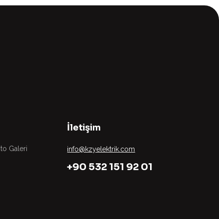
İletişim
to Galeri
info@kzyelektrik.com
+90 532 151 92 01